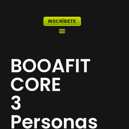
Ir
al
contenido
INSCRÍBETE
DESCUBRE BOOAFIT
BOOAFIT
CORE
3
Personas