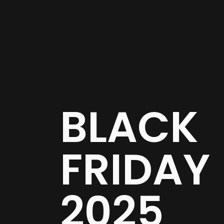
Ir
al
contenido
BLACK
FRIDAY
2025