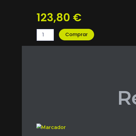
123,80
€
BLACK
Comprar
FRIDAY
2025
OFERTA
7
-
Pack
4
Meses
+
R
Toalla
Gratis
cantidad