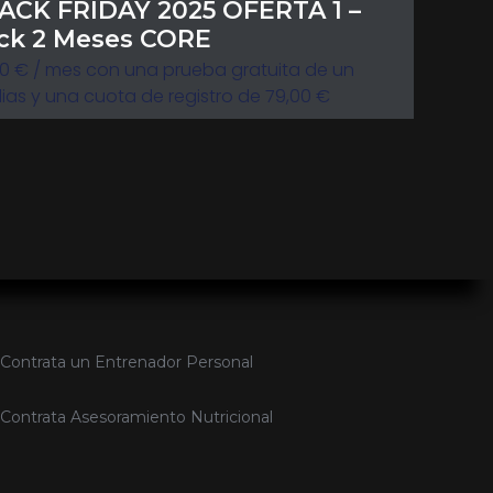
ACK FRIDAY 2025 OFERTA 1 –
ck 2 Meses CORE
00
€
/ mes con una prueba gratuita de un
ias y una cuota de registro de
79,00
€
Contrata un Entrenador Personal
Contrata Asesoramiento Nutricional