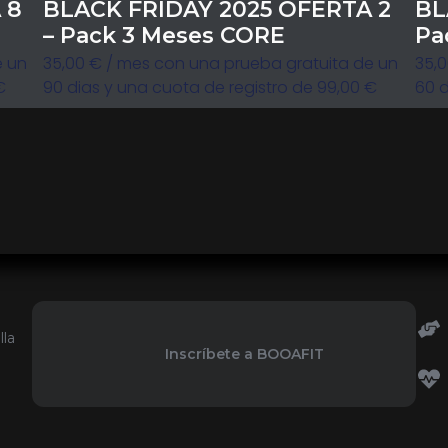
 8
BLACK FRIDAY 2025 OFERTA 2
BL
– Pack 3 Meses CORE
Pa
e un
35,00
€
/ mes con una prueba gratuita de un
35,
€
90 dias y una cuota de registro de
99,00
€
60 d
lla
Inscríbete a BOOAFIT