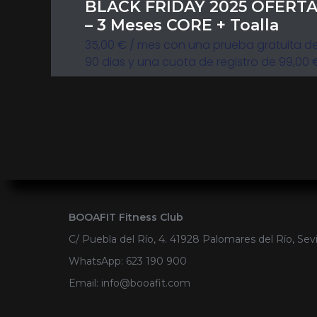
BLACK FRIDAY 2025 OFERTA
– 3 Meses CORE + Toalla
35,00
€
/ mes con una prueba gratuita d
90 dias y una cuota de registro de
99,00
BOOAFIT Fitness Club
C/ Puebla del Río, 4. 41928 Palomares del Río, Sevi
WhatsApp: 623 190 900
Email:
@ofni
moc.tifaoob