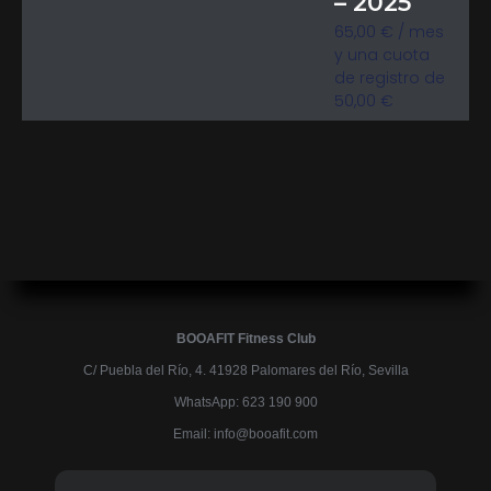
– 2025
65,00
€
/ mes
y una cuota
de registro de
50,00
€
BOOAFIT Fitness Club
C/ Puebla del Río, 4. 41928 Palomares del Río, Sevilla
WhatsApp: 623 190 900
Email:
@ofni
moc.tifaoob