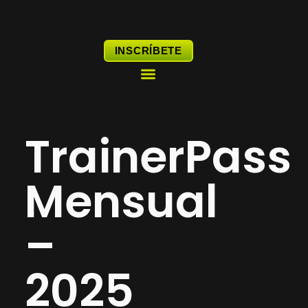
Ir
al
contenido
INSCRÍBETE
DESCUBRE BOOAFIT
TrainerPass
Mensual
–
2025