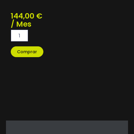
144,00
€
/ Mes
TrainerPass
Mensual
-
2025
Comprar
cantidad