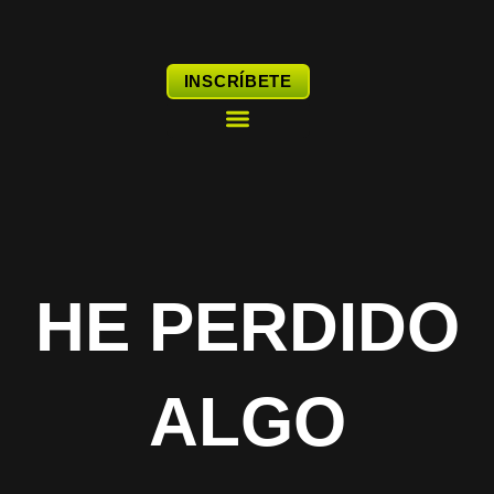
Ir
al
contenido
INSCRÍBETE
DESCUBRE BOOAFIT
HE PERDIDO
ALGO