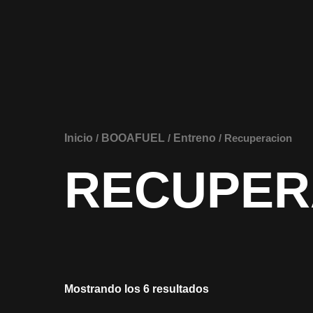
Ir
al
contenido
Inicio
BOOAFUEL
Entreno
/
/
/ Recuperacion
RECUPER
Mostrando los 6 resultados